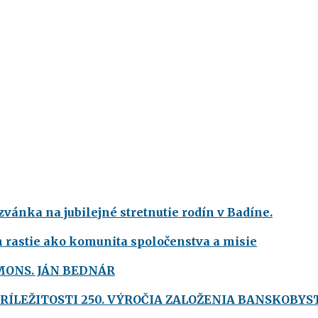
vánka na jubilejné stretnutie rodín v Badíne.
h rastie ako komunita spoločenstva a misie
MONS. JÁN BEDNÁR
PRÍLEŽITOSTI 250. VÝROČIA ZALOŽENIA BANSKOBYS