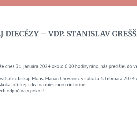
DIECÉZY – VDP. STANISLAV GREŠ
že dnes 31. januára 2024 okolo 6.00 hodiny ráno, nás predišiel do v
ať otec biskup Mons. Marián Chovanec v sobotu 3. februára 2024 o
kokatolíckej cirkvi na miestnom cintoríne.
ech odpočíva v pokoji!