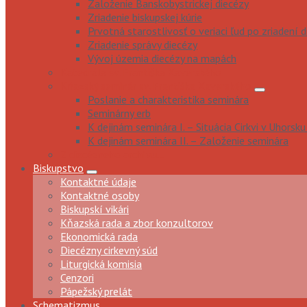
Založenie Banskobystrickej diecézy
Zriadenie biskupskej kúrie
Prvotná starostlivosť o veriaci ľud po zriadení 
Zriadenie správy diecézy
Vývoj územia diecézy na mapách
Katedrála sv. Františka Xaverského
Kňazský seminár sv. Františka Xaverského
Poslanie a charakteristika seminára
Seminárny erb
K dejinám seminára I. – Situácia Cirkvi v Uhorsku
K dejinám seminára II. – Založenie seminára
Z diecézneho archívu...
Biskupstvo
Kontaktné údaje
Kontaktné osoby
Biskupskí vikári
Kňazská rada a zbor konzultorov
Ekonomická rada
Diecézny cirkevný súd
Liturgická komisia
Cenzori
Pápežský prelát
Schematizmus