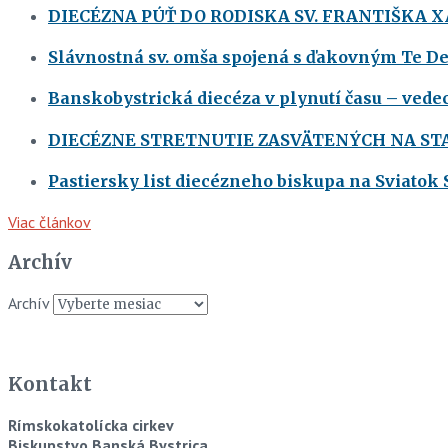
DIECÉZNA PÚŤ DO RODISKA SV. FRANTIŠKA 
Slávnostná sv. omša spojená s ďakovným Te Deu
Banskobystrická diecéza v plynutí času – vedec
DIECÉZNE STRETNUTIE ZASVÄTENÝCH NA S
Pastiersky list diecézneho biskupa na Sviatok 
Viac článkov
Archív
Archív
Kontakt
Rímskokatolícka cirkev
Biskupstvo Banská Bystrica