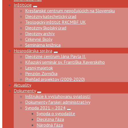
Inštitúcie
Kresťanské centrum nepočujúcich na Slovensku
Diecézny katechetický úrad
Teologický inštitút RKCMBF UK
Diecézny školský úrad
Diecézny archív
Cirkevné školy
Seminárna knižnica
Hospodárska správa
Diecézne centrum Jána Pavla II.
Kňazský seminár sv. Františka Xaverského
Lesný majetok
Penzión Zornička
Prehľad projektov (2009-2020)
Aktuality
Dokumenty
Inštrukcie k vysluhovanu sviatostí
Dokumenty farskej administratívy
Synoda 2021 – 2024
Synoda o synodalite
Diecézna fáza
Národná fáza