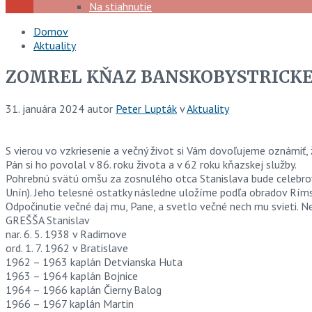
Na stiahnutie
Domov
Aktuality
ZOMREL KŇAZ BANSKOBYSTRICKEJ 
31. januára 2024
autor
Peter Lupták
v
Aktuality
S vierou vo vzkriesenie a večný život si Vám dovoľujeme oznámiť, 
Pán si ho povolal v 86. roku života a v 62 roku kňazskej služby.
Pohrebnú svätú omšu za zosnulého otca Stanislava bude celebrov
Unín). Jeho telesné ostatky následne uložíme podľa obradov Ríms
Odpočinutie večné daj mu, Pane, a svetlo večné nech mu svieti. N
GREŠŠA Stanislav
nar. 6. 5. 1938 v Radimove
ord. 1. 7. 1962 v Bratislave
1962 – 1963 kaplán Detvianska Huta
1963 – 1964 kaplán Bojnice
1964 – 1966 kaplán Čierny Balog
1966 – 1967 kaplán Martin