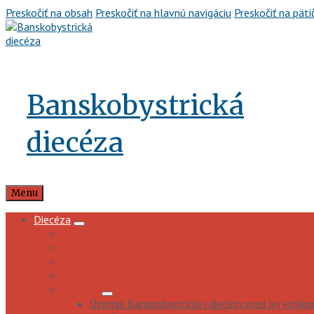
Preskočiť na obsah
Preskočiť na hlavnú navigáciu
Preskočiť na päti
Banskobystrická
diecéza
Menu
Diecéza
Poslanie diecézy
Patrón diecézy
Diecézny biskup
Predošlí biskupi
História
Územie Banskobystrickej diecézy pred jej vznik