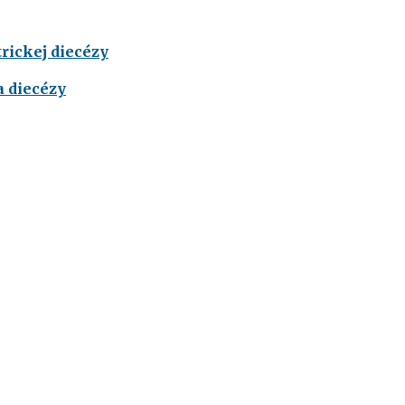
rickej diecézy
a diecézy