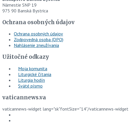
Námestie SNP 19
975 90 Banská Bystrica
Ochrana osobných údajov
Ochrana osobných údajov
Zodpovedná osoba (DPO)
Nahlásenie zneužívania
Užitočné odkazy
Moja komunita
Liturgické čítania
Liturgia hodín
Sväté písmo
vaticannews.va
vaticannews-widget lang="sk"fontSize="14"/vaticannews-widget