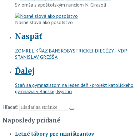
Sv. omša s apoštolským nunciom N. Girasoli
Nosné slová ako posolstvo
Naspäť
ZOMREL KŇAZ BANSKOBYSTRICKEJ DIECÉZY - VDP.
STANISLAV GREŠŠA
Ďalej
Staň sa gymnazistom na jeden deň - projekt katolíckeho
gymnázia v Banskej Bystrici
Hľadať:
Naposledy pridané
Letné tábory pre miništrantov