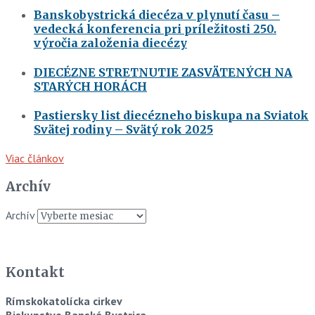
Banskobystrická diecéza v plynutí času –
vedecká konferencia pri príležitosti 250.
výročia založenia diecézy
DIECÉZNE STRETNUTIE ZASVÄTENÝCH NA
STARÝCH HORÁCH
Pastiersky list diecézneho biskupa na Sviatok
Svätej rodiny – Svätý rok 2025
Viac článkov
Archív
Archív
Kontakt
Rímskokatolícka cirkev
Biskupstvo Banská Bystrica