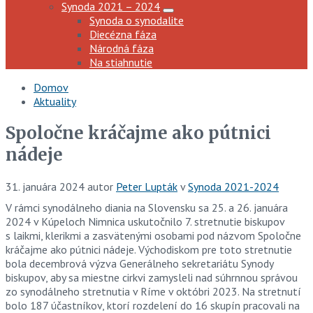
Synoda 2021 – 2024
Synoda o synodalite
Diecézna fáza
Národná fáza
Na stiahnutie
Domov
Aktuality
Spoločne kráčajme ako pútnici
nádeje
31. januára 2024
autor
Peter Lupták
v
Synoda 2021-2024
V rámci synodálneho diania na Slovensku sa 25. a 26. januára
2024 v Kúpeloch Nimnica uskutočnilo 7. stretnutie biskupov
s laikmi, klerikmi a zasvätenými osobami pod názvom Spoločne
kráčajme ako pútnici nádeje. Východiskom pre toto stretnutie
bola decembrová výzva Generálneho sekretariátu Synody
biskupov, aby sa miestne cirkvi zamysleli nad súhrnnou správou
zo synodálneho stretnutia v Ríme v októbri 2023. Na stretnutí
bolo 187 účastníkov, ktorí rozdelení do 16 skupín pracovali na