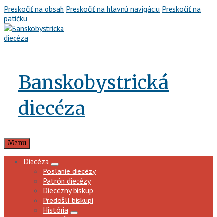
Preskočiť na obsah
Preskočiť na hlavnú navigáciu
Preskočiť na
pätičku
Banskobystrická
diecéza
Menu
Diecéza
Poslanie diecézy
Patrón diecézy
Diecézny biskup
Predošlí biskupi
História