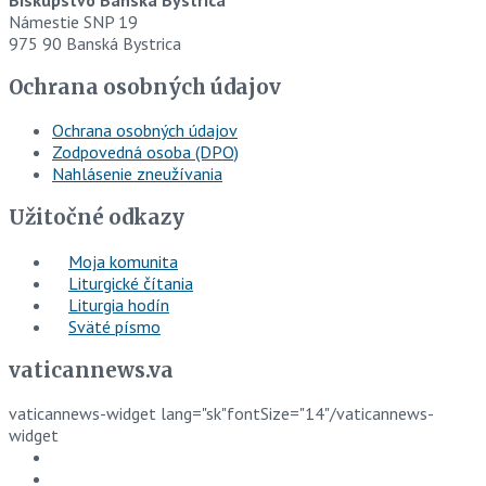
Námestie SNP 19
975 90 Banská Bystrica
Ochrana osobných údajov
Ochrana osobných údajov
Zodpovedná osoba (DPO)
Nahlásenie zneužívania
Užitočné odkazy
Moja komunita
Liturgické čítania
Liturgia hodín
Sväté písmo
vaticannews.va
vaticannews-widget lang="sk"fontSize="14"/vaticannews-
widget