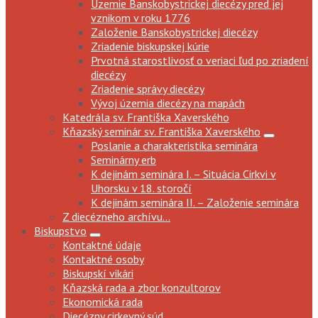
Územie Banskobystrickej diecézy pred jej
vznikom v roku 1776
Založenie Banskobystrickej diecézy
Zriadenie biskupskej kúrie
Prvotná starostlivosť o veriaci ľud po zriadení
diecézy
Zriadenie správy diecézy
Vývoj územia diecézy na mapách
Katedrála sv. Františka Xaverského
Kňazský seminár sv. Františka Xaverského
Poslanie a charakteristika seminára
Seminárny erb
K dejinám seminára I. – Situácia Cirkvi v
Uhorsku v 18. storočí
K dejinám seminára II. – Založenie seminára
Z diecézneho archívu...
Biskupstvo
Kontaktné údaje
Kontaktné osoby
Biskupskí vikári
Kňazská rada a zbor konzultorov
Ekonomická rada
Diecézny cirkevný súd