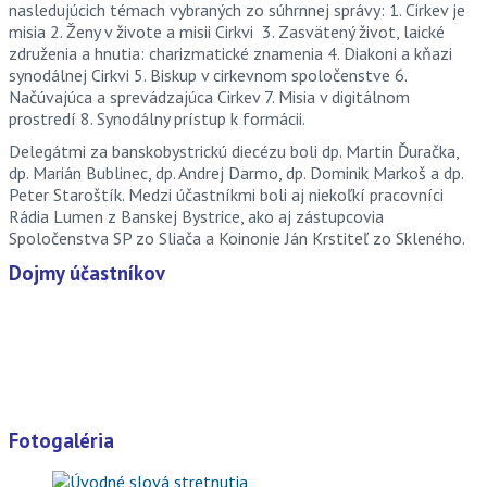
nasledujúcich témach vybraných zo súhrnnej správy: 1. Cirkev je
misia 2. Ženy v živote a misii Cirkvi
3. Zasvätený život, laické
združenia a hnutia: charizmatické znamenia 4. Diakoni a kňazi
synodálnej Cirkvi 5. Biskup v cirkevnom spoločenstve 6.
Načúvajúca a sprevádzajúca Cirkev 7. Misia v digitálnom
prostredí 8. Synodálny prístup k formácii.
Delegátmi za banskobystrickú diecézu boli dp. Martin Ďuračka,
dp. Marián Bublinec, dp. Andrej Darmo, dp. Dominik Markoš a dp.
Peter Staroštík. Medzi účastníkmi boli aj niekoľkí pracovníci
Rádia Lumen z Banskej Bystrice, ako aj zástupcovia
Spoločenstva SP zo Sliača a Koinonie Ján Krstiteľ zo Skleného.
Dojmy účastníkov
Fotogaléria