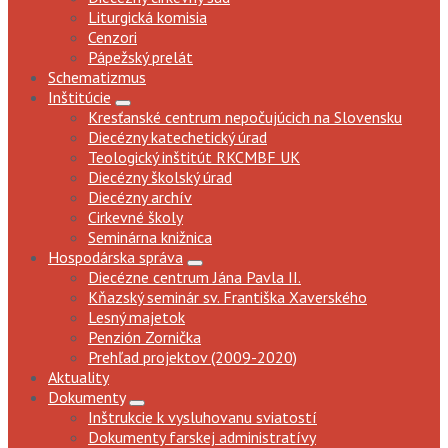
Liturgická komisia
Cenzori
Pápežský prelát
Schematizmus
Inštitúcie
Kresťanské centrum nepočujúcich na Slovensku
Diecézny katechetický úrad
Teologický inštitút RKCMBF UK
Diecézny školský úrad
Diecézny archív
Cirkevné školy
Seminárna knižnica
Hospodárska správa
Diecézne centrum Jána Pavla II.
Kňazský seminár sv. Františka Xaverského
Lesný majetok
Penzión Zornička
Prehľad projektov (2009-2020)
Aktuality
Dokumenty
Inštrukcie k vysluhovanu sviatostí
Dokumenty farskej administratívy