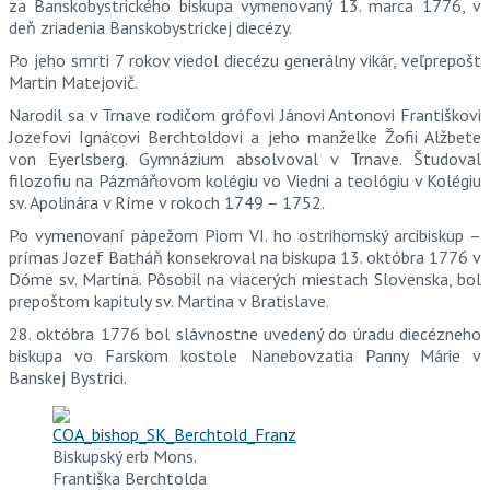
za Banskobystrického biskupa vymenovaný 13. marca 1776, v
deň zriadenia Banskobystrickej diecézy.
Po jeho smrti 7 rokov viedol diecézu generálny vikár, veľprepošt
Martin Matejovič.
Narodil sa v Trnave rodičom grófovi Jánovi Antonovi Františkovi
Jozefovi Ignácovi Berchtoldovi a jeho manželke Žofii Alžbete
von Eyerlsberg. Gymnázium absolvoval v Trnave. Študoval
filozofiu na Pázmáňovom kolégiu vo Viedni a teológiu v Kolégiu
sv. Apolinára v Ríme v rokoch 1749 – 1752.
Po vymenovaní pápežom Piom VI. ho ostrihomský arcibiskup –
prímas Jozef Batháň konsekroval na biskupa 13. októbra 1776 v
Dóme sv. Martina. Pôsobil na viacerých miestach Slovenska, bol
prepoštom kapituly sv. Martina v Bratislave.
28. októbra 1776 bol slávnostne uvedený do úradu diecézneho
biskupa vo Farskom kostole Nanebovzatia Panny Márie v
Banskej Bystrici.
Biskupský erb Mons.
Františka Berchtolda