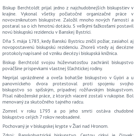
Biskup Berchtoldt prijal jedno z najchudobnejších biskupstiev v
krajine. Vykonal všetky počiatočné organizačné práce v
novovzniknutom biskupstve. Založil mnoho nových farností a
postaral sa o ich hmotnú dotáciu. S veľkými ťažkosťami postavil
novú biskupskú rezidenciu v Banskej Bystrici.
Dňa 5. mája 1783, kedy Banskú Bystricu zničil požiar, zasiahol aj
novopostavenú biskupskú rezidenciu. Zhoreli vtedy aj diecézne
protokoly napísané od vzniku diecézy i biskupská knižnica.
Biskup Berchtold svojou húževnatosťou zachránil biskupstvo
poväčšine príspevkami vlastnej šľachtickej rodiny.
Neprijal uprázdnené a oveľa bohatšie biskupstvo v Györi a u
panovníckeho dvora protestoval proti spojeniu svojho
biskupstvo so spišským, prípadnej rožňavským biskupstvom.
Písal náboženské práce, z ktorých viaceré zostali v rukopise. Bol
menovaný za skutočného tajného radcu.
Zomrel v roku 1793 a po jeho smrti ostáva chudobné
biskupstvo celých 7 rokov neobsadené.
Pochovaný je v biskupskej krypte v Žiari nad Hronom.
Zdroj: Banskobystrické biskupstvo. Cestou cirkvi je človek;