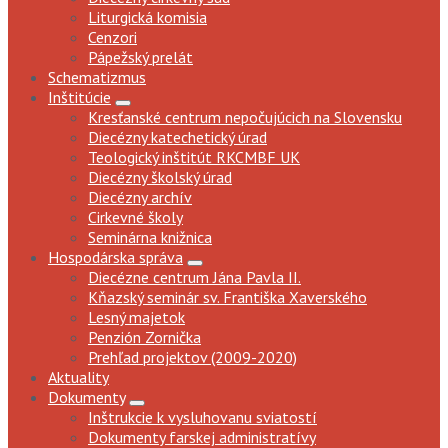
Liturgická komisia
Cenzori
Pápežský prelát
Schematizmus
Inštitúcie
Kresťanské centrum nepočujúcich na Slovensku
Diecézny katechetický úrad
Teologický inštitút RKCMBF UK
Diecézny školský úrad
Diecézny archív
Cirkevné školy
Seminárna knižnica
Hospodárska správa
Diecézne centrum Jána Pavla II.
Kňazský seminár sv. Františka Xaverského
Lesný majetok
Penzión Zornička
Prehľad projektov (2009-2020)
Aktuality
Dokumenty
Inštrukcie k vysluhovanu sviatostí
Dokumenty farskej administratívy