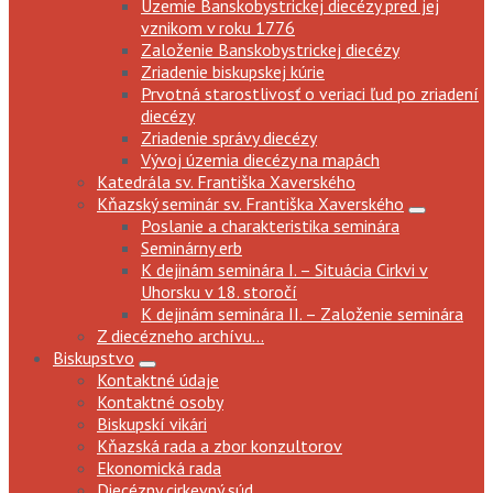
Územie Banskobystrickej diecézy pred jej
vznikom v roku 1776
Založenie Banskobystrickej diecézy
Zriadenie biskupskej kúrie
Prvotná starostlivosť o veriaci ľud po zriadení
diecézy
Zriadenie správy diecézy
Vývoj územia diecézy na mapách
Katedrála sv. Františka Xaverského
Kňazský seminár sv. Františka Xaverského
Poslanie a charakteristika seminára
Seminárny erb
K dejinám seminára I. – Situácia Cirkvi v
Uhorsku v 18. storočí
K dejinám seminára II. – Založenie seminára
Z diecézneho archívu...
Biskupstvo
Kontaktné údaje
Kontaktné osoby
Biskupskí vikári
Kňazská rada a zbor konzultorov
Ekonomická rada
Diecézny cirkevný súd