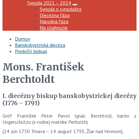
Synoda 2021 – 2024
Synoda o synodalite
Diecézna fáza
Národná fáza
Na stiahnutie
Domov
Banskobystrická diecéza
Predošlí biskupi
Mons. František
Berchtoldt
I. diecézny biskup banskobystrickej diecézy
(1776 – 1793)
Gróf František Peter Pavol Ignác Berchtold, barón z
Ungerschützu (v rodnej matrike Perholth)
(24. jún 1730 Trnava – 14. august 1793, Žiar nad Hronom),