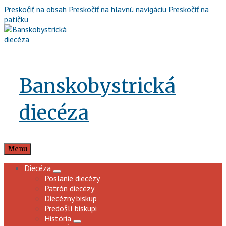
Preskočiť na obsah
Preskočiť na hlavnú navigáciu
Preskočiť na
pätičku
Banskobystrická
diecéza
Menu
Diecéza
Poslanie diecézy
Patrón diecézy
Diecézny biskup
Predošlí biskupi
História