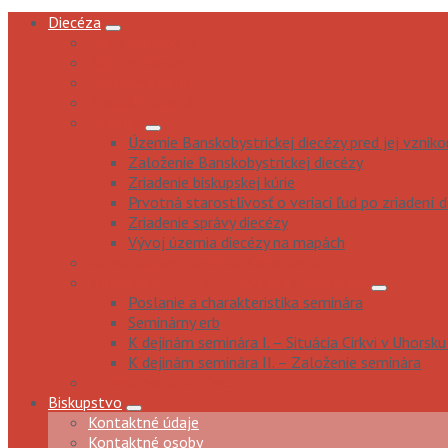
Diecéza
Poslanie diecézy
Patrón diecézy
Diecézny biskup
Predošlí biskupi
História
Územie Banskobystrickej diecézy pred jej vznik
Založenie Banskobystrickej diecézy
Zriadenie biskupskej kúrie
Prvotná starostlivosť o veriaci ľud po zriadení 
Zriadenie správy diecézy
Vývoj územia diecézy na mapách
Katedrála sv. Františka Xaverského
Kňazský seminár sv. Františka Xaverského
Poslanie a charakteristika seminára
Seminárny erb
K dejinám seminára I. – Situácia Cirkvi v Uhorsku
K dejinám seminára II. – Založenie seminára
Z diecézneho archívu...
Biskupstvo
Kontaktné údaje
Kontaktné osoby