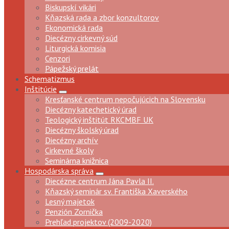
Biskupskí vikári
Kňazská rada a zbor konzultorov
Ekonomická rada
Diecézny cirkevný súd
Liturgická komisia
Cenzori
Pápežský prelát
Schematizmus
Inštitúcie
Kresťanské centrum nepočujúcich na Slovensku
Diecézny katechetický úrad
Teologický inštitút RKCMBF UK
Diecézny školský úrad
Diecézny archív
Cirkevné školy
Seminárna knižnica
Hospodárska správa
Diecézne centrum Jána Pavla II.
Kňazský seminár sv. Františka Xaverského
Lesný majetok
Penzión Zornička
Prehľad projektov (2009-2020)