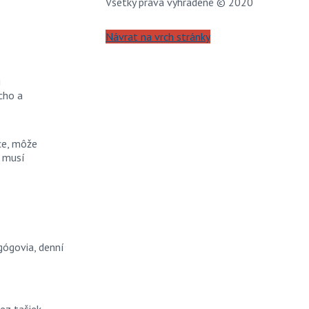
Všetky práva vyhradené © 2020
Návrat na vrch stránky
i
icho a
ce, môže
a musí
gógovia, denní
bez tašiek