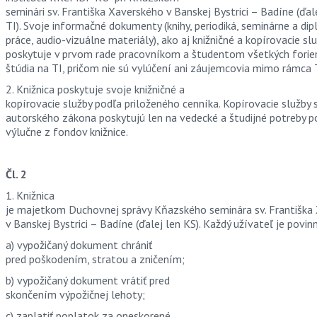
seminári sv. Františka Xaverského v Banskej Bystrici – Badíne (ďal
TI). Svoje informačné dokumenty (knihy, periodiká, seminárne a d
práce, audio-vizuálne materiály), ako aj knižničné a kopírovacie slu
poskytuje v prvom rade pracovníkom a študentom všetkých fori
štúdia na TI, pričom nie sú vylúčení ani záujemcovia mimo rámca 
2. Knižnica poskytuje svoje knižničné a
kopírovacie služby podľa priloženého cenníka. Kopírovacie služby 
autorského zákona poskytujú len na vedecké a študijné potreby 
výlučne z fondov knižnice.
Čl. 2
1. Knižnica
je majetkom Duchovnej správy Kňazského seminára sv. Františka
v Banskej Bystrici – Badíne (ďalej len KS). Každý užívateľ je povin
a) vypožičaný dokument chrániť
pred poškodením, stratou a zničením;
b) vypožičaný dokument vrátiť pred
skončením výpožičnej lehoty;
c) zaplatiť poplatok za oneskorené