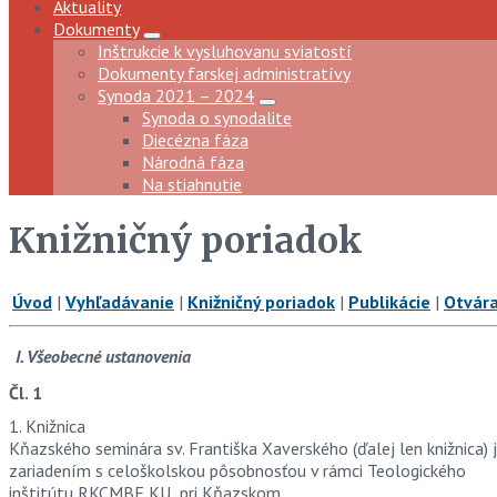
Aktuality
Dokumenty
Inštrukcie k vysluhovanu sviatostí
Dokumenty farskej administratívy
Synoda 2021 – 2024
Synoda o synodalite
Diecézna fáza
Národná fáza
Na stiahnutie
Knižničný poriadok
Úvod
|
Vyhľadávanie
|
Knižničný poriadok
|
Publikácie
|
Otvára
I. Všeobecné ustanovenia
Čl. 1
1. Knižnica
Kňazského seminára sv. Františka Xaverského (ďalej len knižnica) 
zariadením s celoškolskou pôsobnosťou v rámci Teologického
inštitútu RKCMBF KU pri Kňazskom