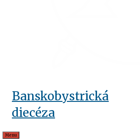
Banskobystrická
diecéza
Menu