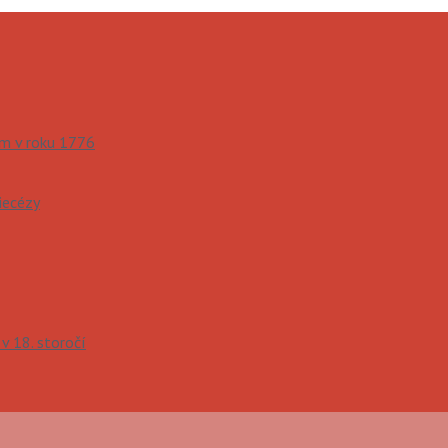
om v roku 1776
diecézy
 v 18. storočí