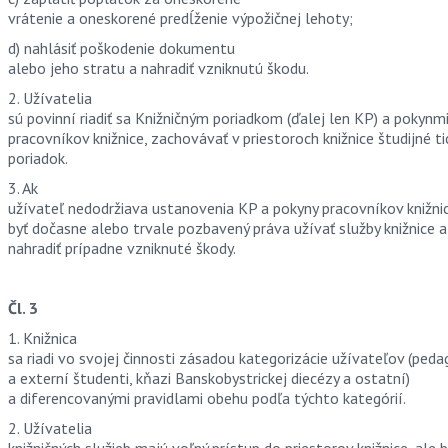
vrátenie a oneskorené predĺženie výpožičnej lehoty;
d) nahlásiť poškodenie dokumentu
alebo jeho stratu a nahradiť vzniknutú škodu.
2. Užívatelia
sú povinní riadiť sa Knižničným poriadkom (ďalej len KP) a pokynm
pracovníkov knižnice, zachovávať v priestoroch knižnice študijné t
poriadok.
3. Ak
užívateľ nedodržiava ustanovenia KP a pokyny pracovníkov knižni
byť dočasne alebo trvale pozbavený práva užívať služby knižnice 
nahradiť prípadne vzniknuté škody.
Čl. 3
1. Knižnica
sa riadi vo svojej činnosti zásadou kategorizácie užívateľov (peda
a externí študenti, kňazi Banskobystrickej diecézy a ostatní)
a diferencovanými pravidlami obehu podľa týchto kategórií.
2. Užívatelia
knižničných služieb majú voľný prístup do priestorov knižnice, ale 