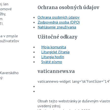
ej len
Ochrana osobných údajov
iplomové
žby,
Ochrana osobných údajov
em
Zodpovedná osoba (DPO)
TI.
Nahlásenie zneužívania
sa v zmysle
Užitočné odkazy
používateľov
Moja komunita
Liturgické čítania
Liturgia hodín
Sväté písmo
vaticannews.va
 Xaverského
ný:
vaticannews-widget lang="sk"fontSize="14
Obsah tejto webstránky je duševným vlastní
uvedený zdroj.